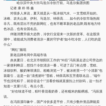
哈尔滨中央大街马迭尔冷饮厅前。马迭尔集团供图
记者 康 朴 韩 鑫
对很多人来说，夏天就是从一瓶冰镇汽水、一支雪糕开始的。
冰峰、农夫山泉、伊利、马迭尔、钟薛高……如今的冷饮市场热闹
非凡，既有层出不穷的新网红，也有不断革新的老品牌;既有地方特
色冰品，也有全国名品。
伴随消费升级大趋势，冷饮行业迎来一次新的变革。在这股浪
潮中，谁能成为消费者清凉一夏的守护者?如今吃冷饮，人们吃的是
什么?
“网红”频现
新老品牌布局中高端市场
炎炎夏日，在北京市朝阳区工作的“90后”冯辰溪走进公司旁边的
一家便利蜂店，想找个冷饮清凉一番，可进了店门有点懵，雪糕、
冰镇饮料、酸奶琳琅满目。粗略浏览一下，被冰柜里一个“小清新”包
装吸引，这是一款“清煮箬叶”雪糕，钟薛高和五芳斋联名品，“端午
节也没吃粽子，就尝尝这个!”没看价钱就直接扣上付款码，这一扣才
知道一支要15元，有点小贵。
“好在味道不错，粽叶香混着奶香，还有糯米的黏稠感。”冯辰溪
说。
在冯辰溪印象中，国产冷饮多是平价，只有少数外资品牌能卖