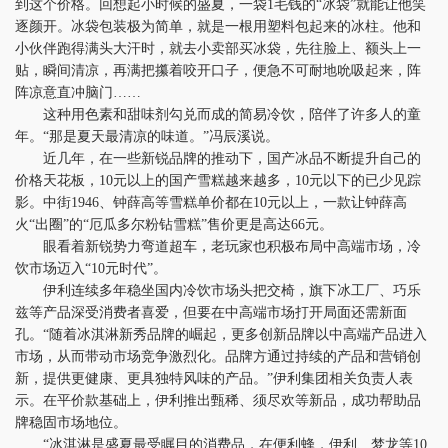
到这个价格。回想起小时候的盛夏，一袋1毛钱的“冰袋”就能让他笑
逐颜开。冰袋包装极为简单，就是一根用塑料包起来的冰柱。他和
小伙伴跑得满头大汗时，就去小卖部买冰袋，先往脸上、额头上一
贴，瞬间清凉，再满把攥着咬开口子，便急不可耐地吮吸起来，阵
阵凉意直冲脑门……
这种用色素和甜味剂勾兑而成的简易冷饮，陪伴了许多人的童
年。“那是夏天最清凉的味道。”冯辰溪说。
近几年，在一些新锐品牌的推动下，国产冰品不断提升自己的
价格天花板，10元以上的国产雪糕越来越多，10元以下的已少见踪
影。中街1946、钟薛高等雪糕单价都在10元以上，一款让钟薛高
火“出圈”的“厄瓜多尔粉钻雪糕”售价更是高达66元。
眼看着新锐势力弯道超车，老玩家也积极布局中高端市场，冷
饮市场迈入“10元时代”。
伊利连续多年稳坐国内冷饮市场头把交椅，旗下冰工厂、巧乐
兹等产品深受消费者喜爱，但要在中高端市场打开局面还需新面
孔。“随着冰淇淋新秀品牌的崛起，更多创新品牌以中高端产品进入
市场，从而带动市场竞争激烈化。品牌方通过持续的产品和营销创
新，提供更健康、更具独特风味的产品。”伊利集团相关负责人表
示。在平价款基础上，伊利推出甄稀、须尽欢等新品，成功帮助品
牌稳固市场地位。
“冰淇淋是盛夏最受瞩目的消费品，在便利蜂，伊利、梦龙等10