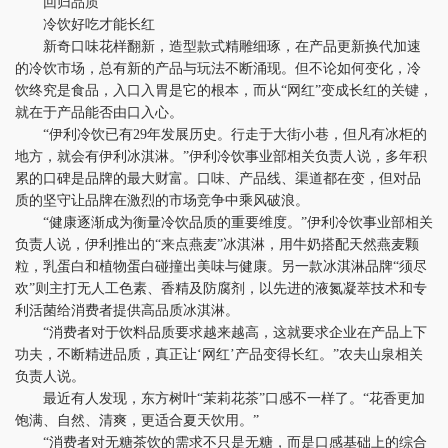
回归品质
冷饮好吃才能长红
新奇口味花样翻新，造型款式精雕细琢，在产品更新换代加速
的冷饮市场，总有新的产品与玩法不断涌现。但不论如何变化，冷
饮终究是食品，入口入胃是它的根本，而从“网红”变成长红的关键，
就在于产品能否由口入心。
“伊利冷饮已有29年发展历史。行走于大街小巷，但凡有冰柜的
地方，就会有伊利冰淇淋。”伊利冷饮事业部相关负责人说，多年积
累的口碑是品牌的最大财富。口味、产品线、渠道都在变，但对品
质的坚守让品牌在激烈的市场竞争中乘风破浪。
“健康逐渐成为衡量冷饮品质的重要维度。”伊利冷饮事业部相关
负责人说，伊利推出的“来点燕麦”冰淇淋，用牛奶搭配天然燕麦颗
粒，乳蛋白和植物蛋白碰撞出美味与健康。另一款冰淇淋品牌“须尽
欢”则主打无人工色素、香精及防腐剂，以先进的液氮凝萃技术和专
利活菌给消费者提供高品质冰淇淋。
“消费者对于饮料品质要求越来越高，这就要求企业在产品上下
功夫，不断精进品质，真正让‘网红’产品变得长红。”农夫山泉相关
负责人说。
最近有人发现，东方树叶“茉莉花茶”口感不一样了。“花香更加
饱满、自然、清爽，更适合夏天饮用。”
“消费者对无糖茶饮的需求不只是无糖，而是口感基础上的综合