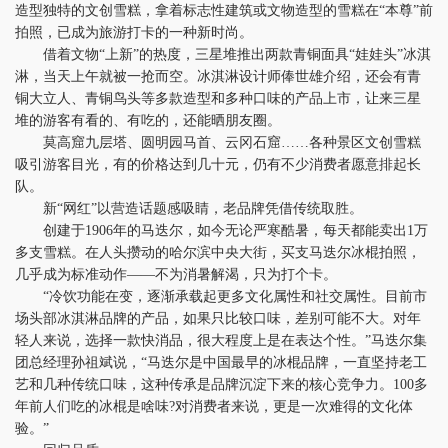
造型独特的文创雪糕，拿着标志性建筑或文物造型的雪糕在“本尊”前
拍照，已成为旅游打卡的一种新时尚。
借着文物“上新”的热度，三星堆推出两款青铜面具“娃娃头”冰淇
淋，当天上午就被一抢而空。冰淇淋设计师俸世雄介绍，还会有青
铜大立人、青铜鸟头等多款造型和多种口味的产品上市，让来三星
堆的游客有看的、有吃的，还能晒朋友圈。
莫高窟九层塔、圆明园马首、云冈石窟……各种景区文创雪糕
吸引游客目光，有的价格达到几十元，仍有不少消费者愿意排起长
队。
新“网红”以营造话题感吸睛，老品牌凭借传统取胜。
创建于1906年的马迭尔，如今无论严寒酷暑，每天都能卖出1万
多支雪糕。在人头攒动的哈尔滨中央大街，买支马迭尔冰棍拍照，
几乎成为标准动作——不为消暑解渴，只为打个卡。
“冷饮功能在变，逐渐承载起更多文化属性和社交属性。目前市
场头部冰淇淋品牌的产品，如果只比较口味，差别可能不大。对年
轻人来说，选择一款快消品，很大程度上是在表达个性。”马迭尔集
团总经理孙祖斌说，“马迭尔是中国最早的冰棍品牌，一直坚持老工
艺和几种传统口味，这种传承是品牌沉淀下来的核心竞争力。100多
年前人们吃的冰棍是啥味?对消费者来说，更是一次难得的文化体
验。”