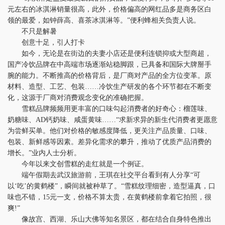
元左右的冰淇淋销量很高，此外，价格偏高的网红品多是商务区白
领的最爱，如钟薛高、喜茶冰淇淋等。”便利蜂相关负责人说。
不只是解暑
创意十足，引人打卡
如今，无论是在街边的夫妻小店还是便利连锁抑或大型商超，
国产冷饮品牌在中高端市场逐渐站稳脚跟，已具备和国际大牌掰手
腕的能力。不断推高的价格背后，是厂商对产品的全方位变革。原
材料、造型、工艺、包装……冷饮生产研发的各个环节都在不断变
化，这源于厂商对消费观念变化的准确把握。
雪糕品牌频频用更丰富的口味勾起消费者的好奇心：榴莲味、
奶糖味、AD钙奶味、咸蛋黄味……“求新求异的新生代消费者更愿意
为尝鲜买单。他们对价格的敏感度降低，更关注产品质量、口味、
包装、新鲜感等因素。差异化需求的攀升，推动了优质产品消费的
增长。”业内人士分析。
今年以来文创雪糕的走红就是一个例证。
端午假期去武汉旅游前，王琪在社交平台看到有人分享“可
以‘吃’的黄鹤楼”，瞬间就被种草了。“雪糕纹理细密，造型逼真，口
味也不错，15元一支，价格不算太贵，在黄鹤楼前拿着它拍照，很
爽!”
像故宫、西湖、乐山大佛等知名景区，都在结合自身特色推出