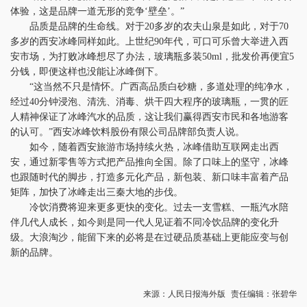
体验，这是品牌一道无形的竞争‘壁垒’。”
品质是品牌的生命线。对于20多岁的农夫山泉是如此，对于70
多岁的西安冰峰同样如此。上世纪90年代，可口可乐曾大举进入西
安市场，为打败冰峰想尽了办法，玻璃瓶多装50ml，批发价再便宜5
分钱，即便这样也没能让冰峰倒下。
“这当然不只是情怀。广西高品质白砂糖，多道处理的纯净水，
经过40分钟浸泡、清洗、消毒、烘干四大程序的玻璃瓶，一贯的匠
人精神保证了冰峰汽水的品质，这让我们赢得西安市民和各地游客
的认可。”西安冰峰饮料股份有限公司品牌部负责人说。
如今，随着西安旅游市场持续火热，冰峰借助互联网走出西
安，通过新零售等方式把产品推向全国。除了口味上的坚守，冰峰
也跟随时代的脚步，打造多元化产品，新包装、新口味丰富着产品
矩阵，加快了冰峰走出三秦大地的步伐。
冷饮消费将迎来更多更快的变化。过去一支雪糕、一瓶汽水陪
伴几代人成长，如今则是同一代人见证着不同冷饮品牌的变化升
级。大浪淘沙，能留下来的必将是在过硬品质基础上更能应变与创
新的品牌。
来源：人民日报海外版
责任编辑：张碧华