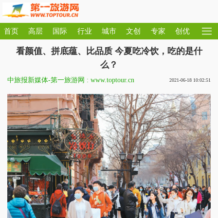
首页
高层
国际
行业
城市
文创
专家
创优
看颜值、拼底蕴、比品质 今夏吃冷饮，吃的是什
么？
中旅报新媒体-第一旅游网 : www.toptour.cn
2021-06-18 10:02:51