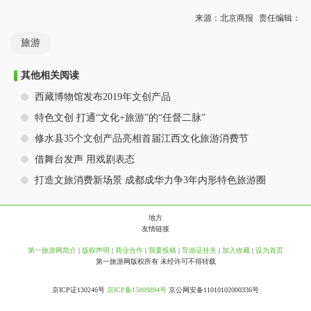
来源：北京商报
责任编辑：
旅游
其他相关阅读
西藏博物馆发布2019年文创产品
特色文创 打通“文化+旅游”的“任督二脉”
修水县35个文创产品亮相首届江西文化旅游消费节
借舞台发声 用戏剧表态
打造文旅消费新场景 成都成华力争3年内形特色旅游圈
地方
友情链接
第一旅游网简介
|
版权声明
|
商业合作
|
我要投稿
|
导游证挂失
|
加入收藏
|
设为首页
第一旅游网版权所有 未经许可不得转载
京ICP证130246号
京ICP备15009894号
京公网安备11010102000336号