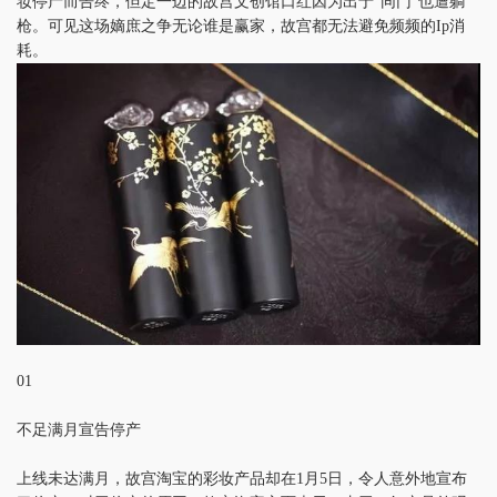
妆停产而告终，但定一边的故宫文创馆口红因为出于“同门”也遭躺
枪。可见这场嫡庶之争无论谁是赢家，故宫都无法避免频频的Ip消
耗。
01
不足满月宣告停产
上线未达满月，故宫淘宝的彩妆产品却在1月5日，令人意外地宣布