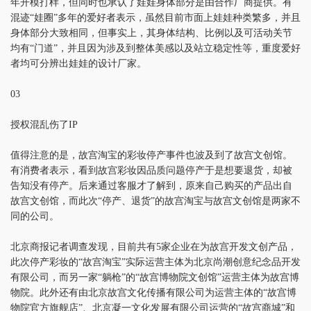
年开模打样，但同时也承认了娃娃身体部分是由合作厂商提供。有
混迹“娃圈”多年的爱好者表示，虽然目前市面上娃娃种类繁多，并且
身体部分大致相同，但事实上，其身体结构、比例以及可活动关节
均有“门道”，并且因为涉及到整体美感以及站立稳定性等，重度爱好
者均可分辨出娃娃的设计厂家。
03
授权混乱伤了IP
值得注意的是，故宫淘宝的彩妆停产事件也波及到了故宫文创馆。
有消费者表示，看到故宫彩妆因品质问题停产于是想要退货，却被
告知没有停产。后来通过客服才了解到，原来自己购买的产品出自
故宫文创馆，而此次“停产、退货”的故宫淘宝与故宫文创馆是两家不
同的公司。
北京商报记者调查发现，目前共有5家企业在为故宫开发文创产品，
此次停产彩妆的“故宫淘宝”实际运营主体为北京尚潮创意纪念品开发
有限公司，而另一家“躺枪”的“故宫博物院文创馆”运营主体为故宫博
物院。此外还有由北京故宫文化传播有限公司为运营主体的“故宫博
物院官方旗舰店”、北京凝一文化发展有限公司运营的“故宫商城”和