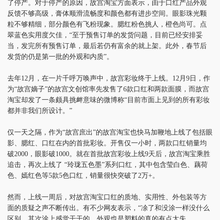
了停产。对于停产的原因，故宫淘宝方面表示，由于口红产品外观
反馈不够高级，膏体顺滑流畅度和颜色都有进步空间。眼影珠光颗
粒不够精细，部分颜色有飞粉现象。腮红粉色挑人，橙色尚可。点
翠蓝色实用度欠佳，“至于预售订单的发货问题，目前已经安排妥
当，发完所有预售订单，最后若仍有富余的就上架。此外，春节后
发货的仍是第一批的外观和内质”。
去年12月，在一片千呼万唤声中，故宫彩妆终于上线。12月9日，作
为“故宫嫡子”的故宫文创馆率先发售了6款口红和两款面膜，而故宫
淘宝却发了一条颇具挑衅意味的微博称“目前市面上见到的所有彩妆
都并非我们所设计。”
仅一天之隔，作为“故宫庶出”的故宫淘宝也快马加鞭地上线了包括眼
影、腮红、口红在内的首批彩妆。开售仅一小时，两款口红销量均
破2000，眼影破1000。就在首批故宫彩妆上线9天后，故宫淘宝乘胜
追击，再次上线了 “玲珑五色墨”系列口红，其中包含莹白色、藕荷
色、嫣红色等5款5色口红，销量很快突破了2万+。
然而，上线一周后，对故宫淘宝口红的质地、实用性、外包装等方
面的质疑之声不断传出。有不少网友表示，“凃了和没涂一样没什么
区别，其次涂上感觉干干的，外观也是塑料的真的有点太失