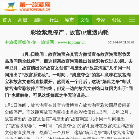
首页
高层
国际
行业
城市
文创
专家
创优
彩妆紧急停产，故宫IP遭遇内耗
中旅报新媒体-第一旅游网 : www.toptour.cn
2019-01-07 21:59:06
1月5日晚间，故宫淘宝在其官方微博宣布故宫淘宝彩妆因
品质问题全线停产。而这距离故宫淘宝推出首款彩妆仅过去3周。去
年12月，故宫嫡出的“故宫文创馆”与庶出的“故宫淘宝”几乎同一时
间推出了“故宫系彩妆”。一时间，“嫡庶夺位”的宫斗意味在故宫淘
宝和故宫文创馆直接展开。然而近一个月后，这场“嫡庶之争”却以
故宫淘宝彩妆停产而告终，但定一边的故宫文创馆口红因为出于“同
门”也遭躺枪。可见这场嫡庶之争无论谁是...
1月5日晚间，故宫淘宝在其官方微博宣布故宫淘宝彩妆因品质问题
全线停产。而这距离故宫淘宝推出首款彩妆仅过去3周。去年12月，
故宫嫡出的“故宫文创馆”与庶出的“故宫淘宝”几乎同一时间推出
了“故宫系彩妆”。一时间，“嫡庶夺位”的宫斗意味在故宫淘宝和故宫
文创馆直接展开。然而近一个月后，这场“嫡庶之争”却以故宫淘宝彩