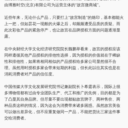
由博雅时空(北京)有限公司为运营主体的“故宫微商城”。
近些年来，无论什么产品，只要打上“故宫制造”的烙印，基本都能火
上一把，但如昙花一现般的火爆之后，却频频遭受品质的质疑。而
此次彩妆产品的紧急停产，也让故宫在品牌授权方面的问题逐渐显
露。
在中央财经大学文化经济研究院院长魏鹏举看来，故宫的授权应该
同样遵循其他产品授权的排他性选择，因为授权的价值就在于稀缺
性和排他性，如果将相同相似的产品授权给多家公司显然很不合
理。虽然用时授权多家会带来短期的利益，但长此以往其实也是在
消耗消费者对产品的信任度。
中国传媒大学文化发展研究院书记兼副院长卜希霆表示，国际上很
多博物馆都有过由专业团队生产、代工和推广的先例，目的都是为
了凸显其自身品牌。但尽量不要出现都贴故宫牌子、两种售价、两
种品质这样的情况，因为这会为消费带来诸多困惑。虽然故宫美妆
可以做出差异化，但不应重复做同一产品，不能把货比三家这件事
交给消费者。