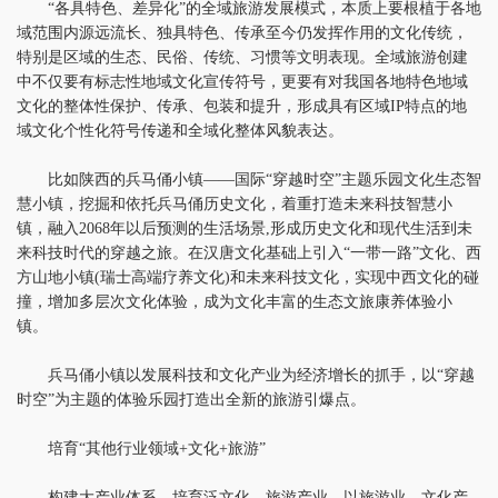
“各具特色、差异化”的全域旅游发展模式，本质上要根植于各地
域范围内源远流长、独具特色、传承至今仍发挥作用的文化传统，
特别是区域的生态、民俗、传统、习惯等文明表现。全域旅游创建
中不仅要有标志性地域文化宣传符号，更要有对我国各地特色地域
文化的整体性保护、传承、包装和提升，形成具有区域IP特点的地
域文化个性化符号传递和全域化整体风貌表达。
比如陕西的兵马俑小镇——国际“穿越时空”主题乐园文化生态智
慧小镇，挖掘和依托兵马俑历史文化，着重打造未来科技智慧小
镇，融入2068年以后预测的生活场景,形成历史文化和现代生活到未
来科技时代的穿越之旅。在汉唐文化基础上引入“一带一路”文化、西
方山地小镇(瑞士高端疗养文化)和未来科技文化，实现中西文化的碰
撞，增加多层次文化体验，成为文化丰富的生态文旅康养体验小
镇。
兵马俑小镇以发展科技和文化产业为经济增长的抓手，以“穿越
时空”为主题的体验乐园打造出全新的旅游引爆点。
培育“其他行业领域+文化+旅游”
构建大产业体系，培育泛文化、旅游产业。以旅游业、文化产