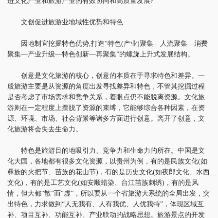
进文化产业和旅游产业的有效协同和高质量发展?
文创促进旅游业地域性优势和特色
因地制宜挖掘特色优势,打造“特色(产业)聚集—人流聚集—消费
聚集—产业升级—特色创新—再聚集”的螺旋上升式发展结构。
创意是文化旅游的核心，创意的本质在于寻求特色和差异。一
般旅游主要是从资源的角度出发寻找差异和特色，不管其挖掘过程
是否考虑了市场需求和竞争关系，着眼点仍不能脱离资源。文化旅
游则在一定程度上摆脱了资源的束缚，它能够综合各种因素，在资
源、环境、市场、社会背景等诸多方面进行创意。离开了创意，文
化旅游将会失去生命力。
特色是旅游目的地吸引力、竞争力和生命力的所在。中国是文
化大国，各地都有很多文化资源，以贵州为例，有的是民族文化(如
彝族的火把节、苗族的花山节)，有的是历史文化(如夜郎文化、水西
文化)，有的是工艺文化(如安顺蜡染、台江苗族刺绣)，有的是风
情，但大都“散”而“虚”，所以要从一个省旅游大系统的全局出发，突
出特色，力求做到“人无我有、人有我优、人优我特”，体现区域互
补、项目互补、功能互补、产业联动的战略思想。旅游景点的开发