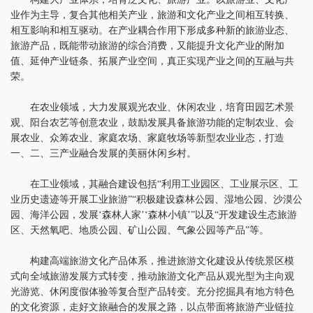
业作为主导，复合其他相关产业，旅游和文化产业之间相互转换、
相互影响和相互驱动。在产业耦合作用下形成多种新的旅游业态、
旅游产品，既能带动旅游的综合消费，又能提升文化产业的附加
值、延伸产业链条、拓展产业空间，真正实现产业之间的互融与共
荣。
在农业领域，大力发展观光农业、休闲农业，培育田园艺术景
观、阳台农艺等创意农业，鼓励发展具备旅游功能的定制农业、会
展农业、众筹农业、家庭农场、家庭牧场等新型农业业态，打造
一、二、三产业融合发展的美丽休闲乡村。
在工业领域，其融合建设包括“利用工业园区、工业展示区、工
业历史遗迹等开展工业旅游”“积极建设森林公园、湿地公园、沙漠公
园、海洋公园，发展‘森林人家’‘森林小镇’”以及“开发建设生态旅游
区、天然氧吧、地质公园、矿山公园、气象公园等产品”等。
构建高端旅游文化产品体系，推进旅游文化建设从传统景区模
式向全域旅游发展方式转变，推动旅游文化产品从观光型为主向观
光游览、休闲度假体验等复合型产品转变。充分挖掘具有地方特色
的文化资源，走好文旅融合的发展之路，以点带面将旅游产业链拉