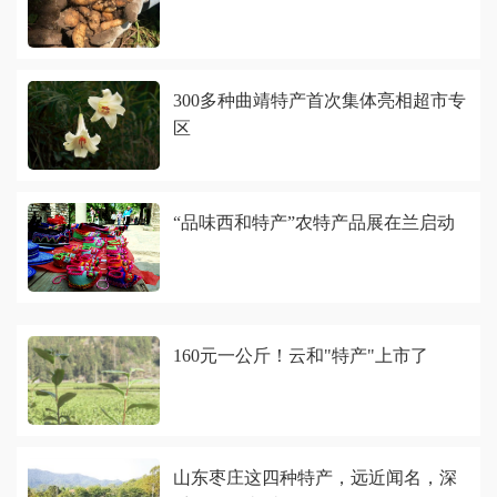
300多种曲靖特产首次集体亮相超市专
区
“品味西和特产”农特产品展在兰启动
160元一公斤！云和"特产"上市了
山东枣庄这四种特产，远近闻名，深