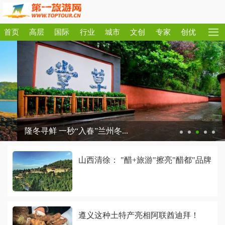
首页
高层
国际
行业
城市
文创
专家
创优
隆冬寻鲜 一秒“入春”兰州冬...
山西清徐： "醋+旅游"擦亮"醋都"品牌
遵义这种土特产亮相阿联酋迪拜！