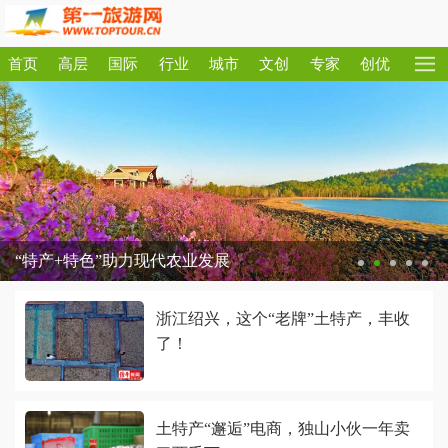
首页
高层
国际
行业
城市
文创
专家
创优
“特产+特色”助力现代农业发展
浙江绍兴，这个“老牌”土特产，丰收
了！
土特产“邂逅”电商，独山小伙一年卖