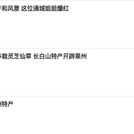
和风景 这位通城姐姐爆红
移栽灵芝仙草 长白山特产开辟莱州
洲特产