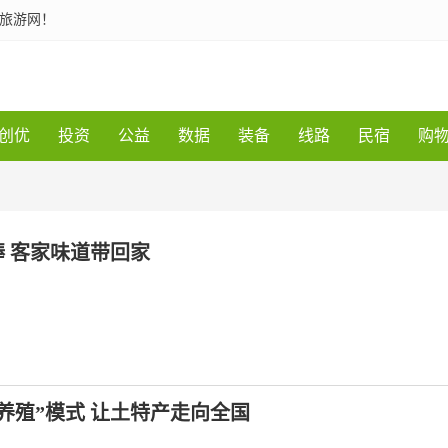
一旅游网！
创优
投资
公益
数据
装备
线路
民宿
购
 客家味道带回家
养殖”模式 让土特产走向全国