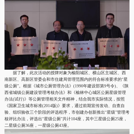
据了解，此次活动的授牌对象为榆阳城区、横山区主城区、西
南新区、高新区管委会和市住建局管理范围内的符合标准要求的“星
级公厕”。根据《城市公厕管理办法》(1990年建设部第9号令)、《陕
西省城镇公厕建设管理考核办法》和《榆林中心城区公厕星级管理
办法(试行)》等公厕管理相关文件精神，结合我市实际情况，按照
《国家卫生城市标准(2014版)》要求，通过前期宣传发动、自查自
验、组织验收三个阶段的评选程序，市创建办创新推出“星级”管理考
核评比办法，评选出“星级公厕”共计104座，其中三星级公厕25座，
二星级公厕36座，一星级公厕43座。