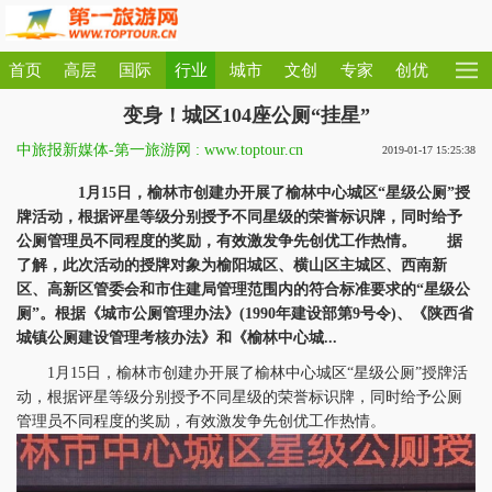
首页
高层
国际
行业
城市
文创
专家
创优
变身！城区104座公厕“挂星”
中旅报新媒体-第一旅游网 : www.toptour.cn
2019-01-17 15:25:38
1月15日，榆林市创建办开展了榆林中心城区“星级公厕”授
牌活动，根据评星等级分别授予不同星级的荣誉标识牌，同时给予
公厕管理员不同程度的奖励，有效激发争先创优工作热情。 据
了解，此次活动的授牌对象为榆阳城区、横山区主城区、西南新
区、高新区管委会和市住建局管理范围内的符合标准要求的“星级公
厕”。根据《城市公厕管理办法》(1990年建设部第9号令)、《陕西省
城镇公厕建设管理考核办法》和《榆林中心城...
1月15日，榆林市创建办开展了榆林中心城区“星级公厕”授牌活
动，根据评星等级分别授予不同星级的荣誉标识牌，同时给予公厕
管理员不同程度的奖励，有效激发争先创优工作热情。