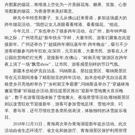
卉图案的烟花，将维港上空化为一片美丽花海。糖果、笑脸、心形
等图案的烟花，为香港带来美好寓意。
林先今年特意和妻子、女儿从佛山赶来香港，参加这场盛大的
跨年烟花活动。“我想让女儿亲眼看看维港、看看烟花。”他说。
今年元旦，广东也举办了很多跨年活动。在广州，新年钟声敲
响之际，广州塔亮起“新年快乐”字样，大量市民、游客们聚集在此迎
接新年。广州还举办了“超级跨年潮玩嘉年华·跨年晚会”，吸引不少
游客积极参与跨年狂欢;在深圳，元旦前夜，大量市民、游客在人才
公园欣赏绚烂灯光秀，迎接新年;在佛山，“岭南天地”旅游区在跨年
夜上演了一场“飘雪show”，让市民、游客感受别样的节日气氛。
新疆木垒哈萨克自治县、玛纳斯县、那拉提景区、喀纳斯景区
等在元旦期间准备了精彩纷呈的跨年活动。如木垒哈萨克自治县英
格堡乡月亮地村举办了“乡村厨王争霸赛”;玛纳斯县举办了“穿越林海
邂逅雪缘”祈福徒步活动;那拉提景区推出“迎新年雪地篝火音乐晚
会”，数千名游客现场体验了雪地篝火、夜场滑雪等活动;喀纳斯景区
则以泼雪狂欢节迎接新年，游客可参加雪地足球、雪地冲浪、叼
羊、赛马等，还可尽情欣赏各类民俗表演，体验独特的冰雪娱乐项
目。
2018年12月31日，青海再次举办青海湖迎新年徒步活动。此次
活动由省生态环境厅、省文化和旅游厅、青海湖景区保护利用管理