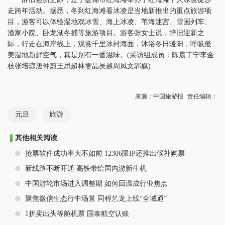
走跨年活动。据悉，冬到红海滩看冰凌是当地新推出的重点旅游项
目，游客可以体验湿地戏冰雪、海上冰凌、苇海迷宫、雪国列车、
渔家小院、卧龙湖冬捕等旅游项目。游客张女士说，辞旧迎新之
际，行走在海岸线上，观赏千里冰封海面，沐浴冬日暖阳，呼吸最
美湿地新鲜空气，真是别有一番滋味。(采访组成员：陈晨丁宁李金
枝张培琼唐仲蔚王思超林雯晶吴越周凤文郭旗)
来源：中国旅游报
责任编辑：
元旦
旅游
其他相关阅读
抢票软件成功率大不如前 12306限IP还推出候补购票
新线路不断开通 高铁带给国内游新生机
中国游轮市场进入调整期 如何回温成行业焦点
聚焦微信生态行中场景 同程艺龙上线“全域通”
1折卖出头等舱机票 国泰航空认账