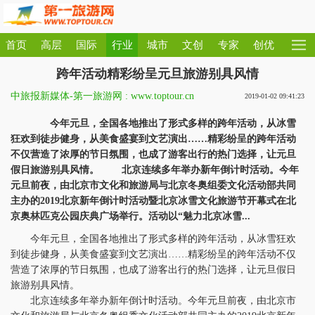
首页
高层
国际
行业
城市
文创
专家
创优
跨年活动精彩纷呈元旦旅游别具风情
中旅报新媒体-第一旅游网 : www.toptour.cn
2019-01-02 09:41:23
今年元旦，全国各地推出了形式多样的跨年活动，从冰雪
狂欢到徒步健身，从美食盛宴到文艺演出……精彩纷呈的跨年活动
不仅营造了浓厚的节日氛围，也成了游客出行的热门选择，让元旦
假日旅游别具风情。 北京连续多年举办新年倒计时活动。今年
元旦前夜，由北京市文化和旅游局与北京冬奥组委文化活动部共同
主办的2019北京新年倒计时活动暨北京冰雪文化旅游节开幕式在北
京奥林匹克公园庆典广场举行。活动以“魅力北京冰雪...
今年元旦，全国各地推出了形式多样的跨年活动，从冰雪狂欢
到徒步健身，从美食盛宴到文艺演出……精彩纷呈的跨年活动不仅
营造了浓厚的节日氛围，也成了游客出行的热门选择，让元旦假日
旅游别具风情。
北京连续多年举办新年倒计时活动。今年元旦前夜，由北京市