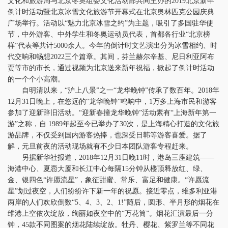
文化和旅游局与北京冬奥组委文化活动部共同主办的2019北京新年
倒计时活动暨北京冰雪文化旅游节开幕式在北京奥林匹克公园庆典
广场举行。活动以“魅力北京冰雪之约”为主题，吸引了多国驻华使
节，中外游客、中外学生和冬奥运动员代表，首都各行业“北京榜
样”代表等共计5000余人。今年的倒计时文艺演出分为冰雪相约、时
代交响和畅想2022三个篇章。其间，芬兰赫尔辛基、尼日利亚阿布
贾等市的市长，通过视频为北京送来新年祝福，掀起了倒计时活动
的一个个小高潮。
自明清以来，“沪上八景”之一“龙华晚钟”传承了数百年。2018年
12月31日晚上，在悠远的“龙华晚钟”鸣响中，1万多上海市民和游客
参加了迎新辞旧活动。“迎新春撞龙华晚钟”活动素有“上海新年第一
游”之称，自 1989年起至今已举办了30次，是上海精心打造的文化旅
游品牌，不仅受到国内游客热捧，也深受日韩等游客喜爱。据了
解，元旦前夜的活动现场就有不少日本团队游客专程赶来。
另据新华社报道，2018年12月31日晚11时，港岛三座建筑——
海港中心、夏悫大厦和长江中心每隔15分钟从楼顶释放红、绿、
金、银四色“许愿流星”，象征甜蜜、常乐、富足和健康。“许愿流
星”划过夜空，人们纷纷许下新一年的祝愿。接近零点，维多利亚港
两岸的人们欢欣倒数“5、4、3、2、1!”随后，圆形、半月形的烟花在
维港上空依次绽放，绚丽如夜空中的“万花筒”。烟花汇演最后一分
钟，45款不同图案的烟花陆续绽放。牡丹、樱花、紫罗兰等不同花