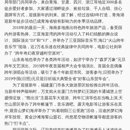
局等部门共同举办，来自青海、甘肃、四川、浙江等地近3000多名
徒步爱好者参加。大家通过湖畔徒步、捡拾垃圾、千人合唱、挂心
愿牌等方式，迎接新年的到来。据了解，经过连续8年打造，青海湖
迎新年徒步活动已成青海省较有影响力的冬季活动品牌。
2018年的最后一天，海南多地推出特色跨年旅游产品，备受国
内外游客热捧。三亚海棠湾的跨年活动引入了科幻炫酷的舞台设
计、国际顶尖“DJ”和“VJ”，并举办了三亚国际音乐节;海口“火山跨年
音乐节”现场，近2万名乐迷在经典旋律中共同跨年，电影公社则举
办了 “跨年奇幻夜穿越时空派对”。
山东各地也举办了各类跨年活动，如济宁举办了“森罗万象”元旦
跨年文艺演出、2019跨年夜首届相声大会专场演出、首届全息偶像
跨年演唱会等活动，吸引了各个年龄层市民、游客参与;日照举办了
2019中国(日照)元旦迎日祈福大典暨全省“好客山东贺年会”。
为了迎接新年，福建厦门市各大旅游景区纷纷推出跨年活动。
当新年钟声敲响时，万支焰火在厦门方特梦幻王国的卡通城堡上空
盛情绽放，“熊出没”主题花车大巡游、跨年汇演等也在当晚上演;天
竺山景区举办了跨年帐篷节，音乐酒吧、露天电影等让游客乐在其
中;观音山梦幻海岸举办了“向着朝阳三公里跑”活动，沿途的梦幻海
岸车技馆、黄金沙滩海誓山盟石、尚悠星空物语帐篷等都是游客的
热门“打卡点”。
辞旧迎新之际，辽宁盘锦市红海滩举办了红海滩千人冰凌徒步