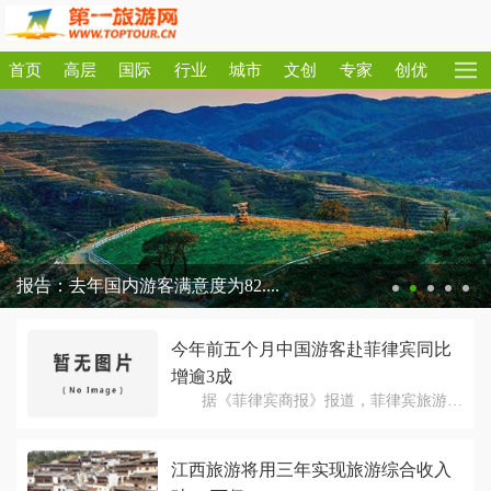
首页
高层
国际
行业
城市
文创
专家
创优
报告：去年国内游客满意度为82....
今年前五个月中国游客赴菲律宾同比
增逾3成
据《菲律宾商报》报道，菲律宾旅游部
近日表示，2019年1月至5月共有733769名中
国游客访问菲律宾，与2018年同期相比增加
江西旅游将用三年实现旅游综合收入
了30.96%。 旅游部长布悦说，中国游