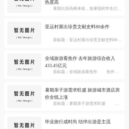
为165亿元，同比增长37.5%，继续保持快
热度高
速发展态势。 报告显示，2018年我国
暑期出游高峰来临，放暑假的学生们成
主要共享住宿平台房源量约350万个，较上
为国内旅游的主要人群，而以传统历史文化
年增长16.7%，覆盖国内近500座城市，共
为核心的红色旅游，正在成为中国年轻人的
亚运村展出珍贵文献史料80余件
享住宿服务提供者人数超过400万人。一线
新时尚。马蜂窝旅游网大数据显示，“七
城市和准一线城市是...
一”建党节前夕，“红色旅游”关键词搜索热
原标题：亚运村展出珍贵文献史料80余
度上涨43.7%，成为暑期旅游旺季中众多热
件 北京亚运村街道日前开启中国革命
门主题之一。不少游客通过马蜂窝平台寻找
历史文献展，80余件珍贵文献史料亮相党群
成都、西安等热门旅游城市周边的红色景
全域旅游看焦作 去年旅游综合收入
活动中心，让党员、群众走出家门，就能感
点，嘉兴、徐州等以红色旅游为主要特色的
受到中国革命历史的魅力。展览为期12天，
433.45亿元
目的地受到游客的高度关注。 马蜂窝
目前已有近千人前往参观。 据介绍，
旅游研究中心负责...
原标题：全域旅游看焦作 焦作，
此次展览分为“落后就要挨打、中国共产党
这个因成功实现从“黑色印象”到“绿色主
成立、浴血奋战的中国、站立起来的中国、
题”转型的中国优秀旅游城市，如今在国
暑期亲子游需求旺盛 旅游城市酒店房
走上伟大的复兴之路”五个板块，展现了中
家“全域旅游”战略中再次华丽转身，续写了
国从站起来、到富起来、到强起来的艰辛历
价全线上涨
加快旅游业转型的焦作式发展新篇章。近
程。80余...
日，记者走进焦作，感受全域旅游给这片土
原标题：暑期亲子游需求旺盛 随
地带来的生机和活力。 近两年，焦作
着全国中小学生陆续迎来2019年暑假，一年
市为创建国家全域旅游示范市和建设国际文
一度的暑期出行旺季随之到来。记者从旅行
毕业旅行成时尚 结伴出游是主流
化旅游名城做足了功课，旅游产业硕果累
社方面了解到，今年暑期，居民出游意愿高
累。去年，该市共接待海内外游客5283.44
涨。暑期亲子游、研学旅行、避暑游等出游