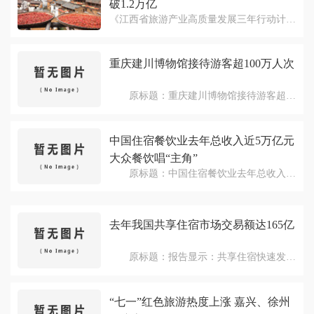
破1.2万亿
客占该时期整个市场的21.03%。 布悦
说：“首5个月共有3489270名外国游客访问
《江西省旅游产业高质量发展三年行动计划
菲律宾，比2018年增加9.76%。这个数字鼓
(2019-2021年)》政策解读发布会召开。会
舞人心。从2018年1月至5月的3178984名游
上提出，通过实施三年行动计划，全省旅游
重庆建川博物馆接待游客超100万人次
客，我们今年已经接近打破350万大关...
接待人数达9亿人次，旅游综合收入突破1.2
万亿元，旅游产业增加值占GDP比重达
原标题：重庆建川博物馆接待游客超
13%，江西成为国内外知名旅游休闲目的
100万人次 记者从重庆建川博物馆获
地。
悉，自去年6月开馆以来，建川博物馆接待
中国住宿餐饮业去年总收入近5万亿元
游客量持续上升，已突破100万人次，日前
被正式授牌国家4A级旅游景区。 重庆
大众餐饮唱“主角”
建川博物馆位于重庆九龙坡区，是洋务运动
原标题：中国住宿餐饮业去年总收入近
时期张之洞创办的汉阳兵工厂西迁重庆时的
5万亿元 大众餐饮唱“主角” 2018年中国
旧址，也是抗战时期国民政府兵工署第一兵
住宿餐饮业总收入接近5万亿元(人民币，下
工厂所在地。博物馆以“抗战、兵工”为特
同)，其中餐饮业收入达到42716亿元，同比
去年我国共享住宿市场交易额达165亿
色，建于24个防空洞内，设有兵工署第一工
增长9.5%。这是中国饭店协会副秘书长宋
厂旧址博物...
小溪3日透露的。 3日，中国饭店协
原标题：报告显示：共享住宿快速发展
会、中公委租赁式公寓创新研究中心等联合
房源量达350万 国家信息中心分享经济
发布《2019中国餐饮业年度报告》和《中国
研究中心7月2日发布《中国共享住宿发展报
长租公寓行业运营情况分析报告》。
“七一”红色旅游热度上涨 嘉兴、徐州
告2019》，2018年我国共享住宿市场交易额
宋小溪表示，《2019中国餐...