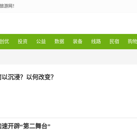
一旅游网！
创优
投资
公益
数据
装备
线路
民宿
购
何以沉浸？以何改变？
速开辟“第二舞台”