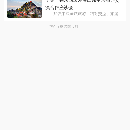
李金早在法国波尔多出席中法旅游交
流合作座谈会
加强中法全域旅游、结对交流、旅游投
资、旅游航空、旅游小镇、旅游安全及邮轮
旅游、美食旅游、海滨旅游合作等 本
正在加载,稍等片刻...
报讯(吕文)当地时间6月7日，国家旅游局局
长李金早在法国波尔多