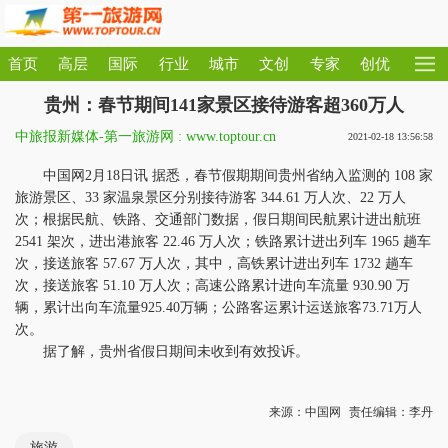
首页
高层
国际
行业
城市
文创
专家
创优
贵州：春节期间141家景区接待游客超360万人
中旅报新媒体-第一旅游网 : www.toptour.cn
2021-02-18 13:56:58
中国网2月18日讯 据悉，春节假期期间贵州省纳入监测的 108 家
旅游景区、33 家温泉景区分别接待游客 344.61 万人次、22 万人
次；根据民航、铁路、交通部门数据，假日期间民航累计进出航班
2541 架次，进出港旅客 22.46 万人次；铁路累计进出列车 1965 趟车
次，接送旅客 57.67 万人次，其中，高铁累计进出列车 1732 趟车
次，接送旅客 51.10 万人次；高速公路累计进向车流量 930.90 万
辆，累计出向车流量925.40万辆；公路客运累计运送旅客73.71万人
次。
据了解，贵州省假日期间未收到有效投诉。
来源：中国网
责任编辑：李丹
旅游