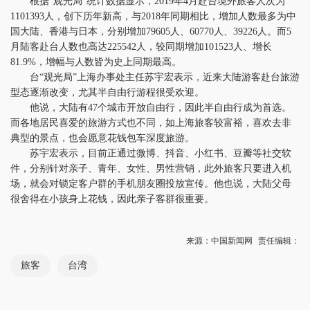
根据“观光局”统计数据显示，2019年4月赴台境外旅客人次为
1101393人，创下历年新高，与2018年同期相比，增加人数最多为中
国大陆、香港与日本，分别增加79605人、60770人、39226人。而5
月陆客赴台人数也高达225542人，较同期增加101523人、增长
81.9%，增幅与人数皆为史上同期最高。
台“观光局”上海办事处主任苏宇宏表示，近来大陆游客赴台旅游
型态逐渐改变，尤其半自由行游程很受欢迎。
他说，大陆有47个城市开放自由行，因此半自由行成为首选。
而各地居民喜爱的旅游方式也不同，如上海旅客较富裕，喜欢去非
典型的景点，也会愿意花钱包车深度旅游。
苏宇宏表示，目前正通过微博、抖音、小红书、豆瓣等社交软
件，分别针对亲子、青年、女性、男性营销，此外旅客只要进入机
场，就会对锁定客户群的手机朋友圈投放宣传。他也说，大陆父母
很舍得在小孩身上花钱，因此亲子客群很重要。
来源：中国新闻网
责任编辑：
旅客
台湾