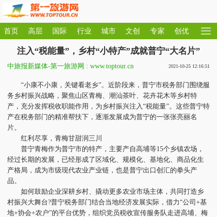
首页
高层
国际
行业
城市
文创
专家
创优
注入“税能量”，乡村“小特产”成就普宁“大名片”
中旅报新媒体-第一旅游网 : www.toptour.cn
2021-10-25 12:16:51
“小康不小康，关键看老乡”。近阶段来，普宁市税务部门围绕服
务乡村振兴战略，聚焦山区青梅、潮汕茶叶、花卉花木等乡村特
产，充分发挥税收职能作用，为乡村振兴注入“税能量”。这些普宁特
产在税务部门的精准帮扶下，逐渐发展成为普宁的一张张亮丽名
片。
红利尽享，青梅甘甜润三川
普宁青梅作为普宁市的特产，主要产自高埔等15个乡镇农场，
经过长期的发展，已经形成了区域化、规模化、基地化、商品化生
产格局，成为市级现代农业产业链，也是普宁出口创汇的拳头产
品。
如何鼓励企业深耕乡村、撬动更多农业市场主体，共同打造乡
村振兴大舞台?普宁税务部门结合当地经济发展实际，借力“公司+基
地+协会+农户”的平台优势，组织党员税收宣传服务队走进高埔、梅