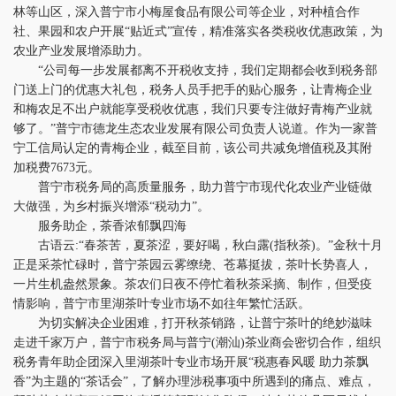
林等山区，深入普宁市小梅屋食品有限公司等企业，对种植合作
社、果园和农户开展“贴近式”宣传，精准落实各类税收优惠政策，为
农业产业发展增添助力。
“公司每一步发展都离不开税收支持，我们定期都会收到税务部
门送上门的优惠大礼包，税务人员手把手的贴心服务，让青梅企业
和梅农足不出户就能享受税收优惠，我们只要专注做好青梅产业就
够了。”普宁市德龙生态农业发展有限公司负责人说道。作为一家普
宁工信局认定的青梅企业，截至目前，该公司共减免增值税及其附
加税费7673元。
普宁市税务局的高质量服务，助力普宁市现代化农业产业链做
大做强，为乡村振兴增添“税动力”。
服务助企，茶香浓郁飘四海
古语云:“春茶苦，夏茶涩，要好喝，秋白露(指秋茶)。”金秋十月
正是采茶忙碌时，普宁茶园云雾缭绕、苍幕挺拔，茶叶长势喜人，
一片生机盎然景象。茶农们日夜不停忙着秋茶采摘、制作，但受疫
情影响，普宁市里湖茶叶专业市场不如往年繁忙活跃。
为切实解决企业困难，打开秋茶销路，让普宁茶叶的绝妙滋味
走进千家万户，普宁市税务局与普宁(潮汕)茶业商会密切合作，组织
税务青年助企团深入里湖茶叶专业市场开展“税惠春风暖 助力茶飘
香”为主题的“茶话会”，了解办理涉税事项中所遇到的痛点、难点，