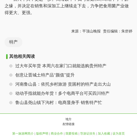
之缘，并决定在销售和深加工上继续走下去，力争把食用菌产业做
得更大、更强。
来源：平顶山晚报
责任编辑：朱舒婷
特产
其他相关阅读
过大年买年货 本周六在家门口就能选购贵州特产
创意让晋城土特产品“颜值”提升
河南鲁山县：依托乡村旅游 贫困村的特产走出大山
动动手指就能办年货！多个电商平台可买四川特产
鲁山县尧山镇下沟村：电商显身手 销售特产忙
地方
友情链接
第一旅游网简介
|
版权声明
|
商业合作
|
我要投稿
|
导游证挂失
|
加入收藏
|
设为首页