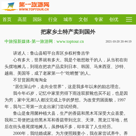
首页
高层
国际
行业
城市
文创
专家
创优
把家乡土特产卖到国外
中旅报新媒体-第一旅游网 : www.toptour.cn
2021-10-20 20:44:19
讲述人：鲁山县昭平台库区乡权村鲁吉学
心有多大，世界就有多大。我是个敢想敢干的人，从当初在街
头摆地摊儿，到现在把农产品卖到日本、韩国、马来西亚、沙特、
越南、美国等，成了老家第一个“吃螃蟹”的人。
不甘贫困商海淘金
“居住深山中，走向全世界”，这是我多年以来的励志理念。
我今年45岁，记忆中家里穷得下雨连双胶靴也买不起，也是因
为穷，家中兄弟5人都没完成上学的梦想。为改变穷困面貌，1997
年，我与二哥第一次走出家门尝试经商。
鲁山是食用菌种植大县，生产的香菇和黑木耳深受大众喜爱。
我和二哥便把这些黑木耳和香菇带到北京、天津、黑龙江等地，然
后在街头巷尾摆地摊儿，虽挣钱不多，却丰富了人生经历。
2000年，我结婚成家。为方便照顾妻小，我在家尝试养牛。养