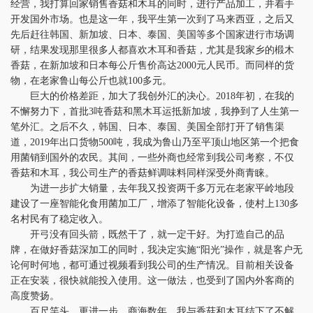
经营，我打算回家销售香菇和木耳的同时，进行产品加工，并着手
开发国外市场。也是这一年，我平生第一次到了马来西亚，之后又
先后赶往韩国、新加坡、日本、泰国、美国等多个国家进行市场调
研，结果发现那里很多人都喜欢木耳和香菇，尤其是我家乡的椴木
香菇，在新加坡和日本每公斤售价高达2000元人民币。而同样的货
物，在老家鲁山每公斤也就100多元。
巨大的价格差距，加大了我创外汇的决心。2018年初，在我的
不懈努力下，首批3吨香菇和黑木耳运抵新加坡，我挣到了人生第一
笔外汇。之后不久，韩国、日本、泰国、美国全部打开了销售渠
道，2019年出口货物500吨，我成为鲁山乃至平顶山地区第一个把食
用菌销到国外的农民。其间，一些外商也经常到我公司考察，不仅
香菇和木耳，我公司生产的香菇鲜调味料同样深受外商青睐。
为进一步扩大销量，去年我又投资两千多万元在老家平岭地段
建设了一座智能化食用菌加工厂，增添了智能化设备，使村上130多
名村民有了稳定收入。
开弓没有回头箭，既然干了，就一定干好。为打造自己的品
牌，在做好香菇深加工的同时，我决定实施“阳光”操作，就是客户无
论何时何地，都可通过视频看到我公司的生产情况。目前相关设备
正在安装，很快就能投入使用。这一做法，也受到了国内外客商的
高度赞扬。
百尺竿头，更进一步。商海数年，我与香菇和木耳结下了不解