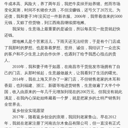
牛成本高、风险大，养了两年后，我把牛卖掉开始养猪。然而市场
变化莫测，时间不长猪价大跌，不但没赚钱，还亏欠了20万元。为
还债，我和妻子3年没买过一件新衣服。2006年，我带着借来的5000
元钱，又赊了些货物，到江西南昌继续摆地摊。
我深知，生意场上最重要的是诚信，所以每卖完一批货就赶快
还钱。
摆地摊儿是个苦累活儿，下雨天还无法经营，于是有个门店成
了我那时的梦想。也是靠着梦想、坚持、诚信，我结识了一众忠实
的客户和不少生意上的合作伙伴，也遇到了给予我悉心指点的贵
人。
2010年，我和妻子终于如愿，在南昌市干货批发市场拥有了自
己的门店。从那时候起，生意越做越大，让我看到了生活的曙光。
2014年，我在上海又开办了一家门店，不但销售老家的木耳和
香菇，也到福建、浙江、新疆等地进货销售，生意做遍了大半个中
国，收入由原来的一年几千元增加到现在的200万元。但我没有就此
满足，在我内心深处始终藏着一个梦，就是把家乡的土特产销售到
全世界去。
返乡创业实现愿望
2017年，随着返乡创业的浪潮，我回到老家鲁山。早在2012
年，我就在老家注册了河南吉尔木食品有限公司，但一直没有正式