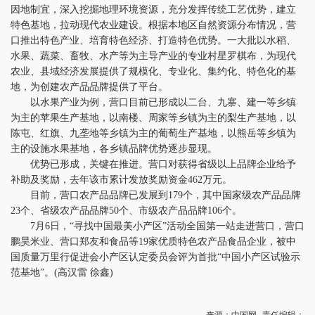
因地制宜，深入挖掘地理环境资源，充分发挥传统工艺优势，建立
特色基地，拉动现代农业建设。根据本地区自然资源分布情况，营
口推出特色产业、培育特色经济、打造特色优势。一大批以水稻、
水果、蔬菜、畜牧、水产等为主导产业的专业村星罗棋布，为现代
农业、县域经济发展提供了规模化、专业化、集约化、特色化的基
地，为创建农产品品牌提供了平台。
以水果产业为例，营口目前已形成以二台、九寨、建一等乡镇
为主的苹果生产基地，以南楼、周家等乡镇为主的梨生产基地，以
陈屯、红旗、九垄地等乡镇为主的葡萄生产基地，以熊岳等乡镇为
主的设施水果基地，各乡镇品牌优势逐步显现。
优势已形成，关键在推进。营口对获得省级以上品牌企业给予
补助及奖励，去年该市累计发放奖励资金462万元。
目前，营口农产品品牌已发展到179个，其中国家级农产品品牌
23个、省级农产品品牌50个、市级农产品品牌106个。
7月6日，“寻找中国最美小产区”活动全国第一站走进营口，营口
鹏昊米业、营口郑友和食品等19家优质特色农产品食品企业，被中
国质量万里行促进会小产区认定委员会评为首批“中国小产区试验示
范基地”。(高汉雷 徐鑫)