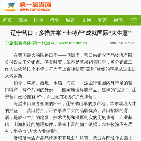
首页
高层
国际
行业
城市
文创
专家
创优
辽宁营口：多措并举 “土特产”成就国际“大生意”
中旅报新媒体-第一旅游网 : www.toptour.cn
2019-07-16 15:17:23
在我国最大的陆路口岸——满洲里，营口供销农产品物流有限
公司设立了分销点。盛夏时节，虽不是苹果销售旺季，可分销点工
作人员依然忙个不停，每周有上百吨贴着“盖州”标签的苹果从这里进
入俄罗斯。
如今，苹果、西瓜、水稻、海蜇……这些行销国内外市场的营
口特产，有个共同的身份——国家地理标志产品。这样的“宝贝”，辽
宁营口已经拥有9个，而且还在积极“扩充阵营”。
海蜇出口量占全国的80%，辽宁绒山羊的原产地，苹果栽培人才
的摇篮……营口特产，正在形成巨大的品牌优势。营口招牌的背
后，是农业生产的地缘、技术优势和深厚扎实的历史底蕴、产业基
础。山海相连的地理条件，带来丰富的物产馈赠，农林牧渔应有尽
有，堪称“北方大农业缩影”。
做强做大农产品品牌离不开规划与培育。营口在区域化布局上