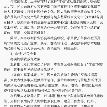
与此前相比，三审稿增加了支持“非遗”进社区的条款，明确提
出，市、区人民政府及其有关部门应当支持社区将非物质文化遗产
融入社区建设，打造社区特色文化。区人民政府应当将非物质文化
遗产及其相关文化产品和文化服务纳入基层综合文化中心(室)服务项
目目录，鼓励有条件的基层综合文化中心(室)通过提供展示设施、设
立工作室、组织活动、建立合作平台等方式，为非物质文化遗产的
宣传、展示、交流等提供条件。
同时，本市鼓励行业协会等社会组织、项目保护单位在社区开
展非物质文化遗产宣传、展示、交流等活动，还鼓励将保护本地区
的代表性项目纳入居民公约、自治章程、村规民约。
对“非遗”相关专业
将实施学费减免政策
北青报记者此前采访了解到，本市多区都纷纷出台了“非遗”保护
措施，其中最常见的就是提供场所。
《条例》草案规定，市、区文化和旅游主管部门应当根据需
要，为代表性传承人提供用于创作、展示和教学的传承场所;给予开
展传承活动的经费补助;资助开展宣传、展示、交流、整理出版有关
资料等专项活动;协调解决传承活动中遇到的相关问题。
在后继人才培养方面，对“非遗”相关专业实施学费减免等优惠政
策，支持代表性传承人到学校兼职任教、建立工作室等。此外，
市、区政府应当根据需要，合理利用不可移动文物、历史建筑、工