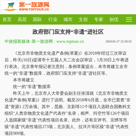
首页
高层
国际
行业
城市
文创
专家
创优
政府部门应支持“非遗”进社区
中旅报新媒体-第一旅游网 : www.toptour.cn
2019-01-17 12:59:53
《北京市非物质文化遗产条例(草案)》在2018年经过三次审议
后，昨天(16日)提请市十五届人大二次会议审议，1月20日上午将进
行表决。北京青年报记者注意到，条例草案提出，本市将建立全市
统一的“非遗”数据库，政府部门应支持“非遗”进社区等。
本市将建立
统一的“非遗”数据库
昨天上午，北京市人大常委会副主任张清就《北京市非物质文
化遗产条例(草案)》进行了说明。截至2018年6月底，全市已普查“非
遗”资源1.2万余项。其中，昆曲、京剧等11个项目入选联合国教科文
组织“人类非物质文化遗产代表作”名录，相声、抖空竹等126个项目
入选国家级“非遗”代表性项目名录。此外，还有京评书、京绣等市
级“非遗”代表性项目273项，北京面人、拉洋片等区级“非遗”代表性
项目909项。