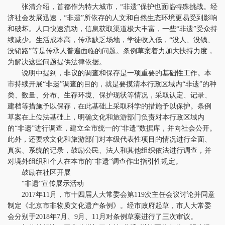
张清介绍，首都作为特大城市，“非遗”保护也面临特殊挑战。经
济社会发展迅速，“非遗”所依存的人文和自然生态环境更易受到影响
和破坏。人口快速流动，信息获取渠道极大丰富，一些“非遗”受众持
续减少。生活成本高，传承缺乏场地，学徒收入低，“没人、没钱、
没销路”等是传承人普遍面临的问题。条例草案着力加大扶持力度，
为解决这些问题提供法律依据。
说明中提到，非议的调查和保存是一项重要的基础性工作。本
市持续开展“非遗”调查的目的，就是要摸清本行政区域内“非遗”的种
类、数量、分布、生存环境、保护现状等情况，采取认定、记录、
建档等措施予以保存，在此基础上采取科学的措施予以保护。条例
草案在上位法基础上，明确文化和旅游部门负责对本行政区域内
的“非遗”进行调查，建立全市统一的“非遗”数据库，并向社会公开。
此外，还要求文化和旅游部门对本级代表性项目的情况进行全面、
真实、系统的记录，鼓励公民、法人和其他组织依法进行调查，并
对境外组织和个人在本市的“非遗”调查作出指引性规定。
鼓励在社区开展
“非遗”宣传展示活动
2017年11月，市十四届人大常委会第119次主任会议讨论并同意
制定《北京市非物质文化遗产条例》。经市政府起草，市人大常委
会分别于2018年7月、9月、11月对条例草案进行了三次审议。