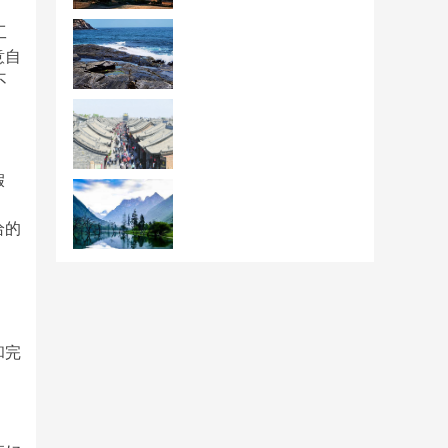
工
意自
不
假
给的
和完