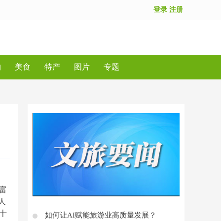
登录
注册
物
美食
特产
图片
专题
富
人
十
如何让AI赋能旅游业高质量发展？