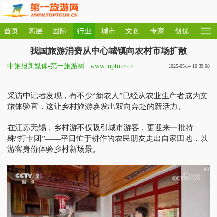
首页
高层
国际
行业
城市
文创
专家
创优
我国旅游消费从中心城镇向农村市场扩散
中旅报新媒体-第一旅游网 : www.toptour.cn
2025-05-14 10:39:08
采访中记者发现，有不少“新农人”已经从农业生产者成为文
旅体验官，这让乡村旅游焕发出双向奔赴的新活力。
在江苏无锡，乡村游不仅吸引城市游客，更迎来一批特
殊“打卡团”——平日忙于耕作的农民朋友走出自家田地，以
游客身份体验乡村新场景。