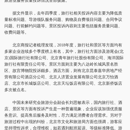
旅游业服务质量投诉情况全部披露。
据文件显示，去年四季度，旅行社相关投诉内容主要为降低质
量标准问题、导游领队服务问题、购物及自费项目问题、合同争议
问题、行前解约问题等。景区投诉内容则主要包括服务质量问题、
收费问题等。
北京商报记者梳理发现，2018年度，旅行社和景区等方面均有
多家企业连续多个季度榜上有名，其中，旅行社方面涉及游尾会(北
京)国际旅行社有限公司、北京青年旅行社股份有限公司、海洋国际
旅行社有限责任公司等。景区方面则主要为八达岭长城风景名胜
区、故宫博物院投诉颇多。酒店方面，则有北京昆泰嘉华房地产经
营有限公司酒店分公司、北京人济置业发展有限公司北京万怡酒
店、北京市长城饭店公司、北京天坛饭店有限公司、北京新侨饭店
多次被点名。
中国未来研究会旅游分会副会长刘思敏表示，国内旅行社、酒
店、景区等方面有投诉产生是一种普遍现象，企业应该加强优质服
务意识、提高售后服务及时性，尽力满足消费者合理需求。另对于
旅游过程中出现的纠纷，北京市文化和旅游局方面也强调，游客应
坚持理性诉求，合理维权，如若遇到航班延误、等级标准降低、游