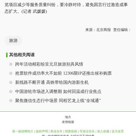
览项目减少等服务质量纠纷，要冷静对待，避免因言行过激造成事
态扩大。(记者 武媛媛)
来源：北京商报
责任编辑：
旅游
其他相关阅读
跨年活动精彩纷呈元旦旅游别具风情
抢票软件成功率大不如前 12306限IP还推出候补购票
新线路不断开通 高铁带给国内游新生机
中国游轮市场进入调整期 如何回温成行业焦点
聚焦微信生态行中场景 同程艺龙上线“全域通”
地方
友情链接
第一旅游网简介
|
版权声明
|
商业合作
|
我要投稿
|
导游证挂失
|
加入收藏
|
设为首页