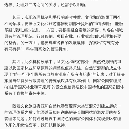
边界、处理好二者之间的关系，还需予以明确。
其三，实现管理机制和手段的兼收并蓄。文化和旅游属于两个
不同领域，要按照文化和旅游部雒树刚部长提出的“宜融则融、能融
尽融”原则加以推进。一方面，要根据融合发展的需要，对各自领域
原有的管理规范、行政条例、项目审批、行业标准加以梳理和必要
的整合。另一方面，也要尊重各自的发展规律，探索出“有统有分、
有同有异”、科学而高效的管理机制。
其四，此次机构改革中，除文化和旅游部外，自然资源部的组
建以及国家林业和草原局的调整也值得关注。自然资源部的成立体
现了“统一行使全民所有自然资源资产所有者职责”的初衷，对于解决
旅游自然资源分散管理的传统顽疾具有根本作用。国家公园管理局
(加挂于国家林业和草原局)的设立也使得建设中国特色的国家公园体
系有了直接的责任主体。
随着文化旅游资源和自然旅游资源两大类资源分别建立起统一
的管理体系之后，能否以及如何彻底解决长期困扰旅游发展的交叉
管理等问题，如何通过建设中国特色的国家公园体系实现景区管理
体系的系统性变革，我们拭目以待。