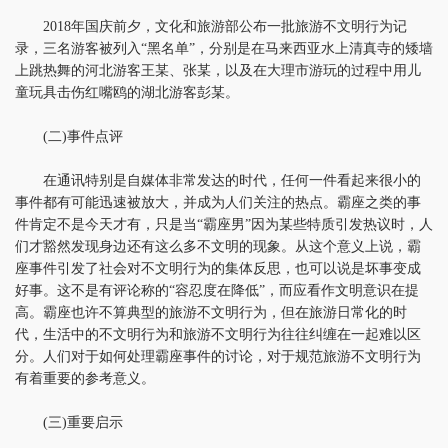
2018年国庆前夕，文化和旅游部公布一批旅游不文明行为记
录，三名游客被列入“黑名单”，分别是在马来西亚水上清真寺的矮墙
上跳热舞的河北游客王某、张某，以及在大理市游玩的过程中用儿
童玩具击伤红嘴鸥的湖北游客彭某。
(二)事件点评
在通讯特别是自媒体非常发达的时代，任何一件看起来很小的
事件都有可能迅速被放大，并成为人们关注的热点。霸座之类的事
件肯定不是今天才有，只是当“霸座男”因为某些特质引发热议时，人
们才豁然发现身边还有这么多不文明的现象。从这个意义上说，霸
座事件引发了社会对不文明行为的集体反思，也可以说是坏事变成
好事。这不是有评论称的“容忍度在降低”，而应看作文明意识在提
高。霸座也许不算典型的旅游不文明行为，但在旅游日常化的时
代，生活中的不文明行为和旅游不文明行为往往纠缠在一起难以区
分。人们对于如何处理霸座事件的讨论，对于规范旅游不文明行为
有着重要的参考意义。
(三)重要启示