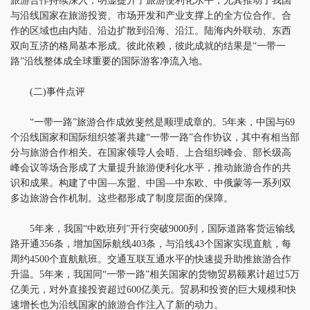
旅游合作持续深入，明显提升了旅游便利化水平，尤其推动了我国
与沿线国家在旅游投资、市场开发和产业支撑上的全方位合作。合
作的区域也由内陆、沿边扩散到沿海、沿江。陆海内外联动、东西
双向互济的格局基本形成。彼此依赖，彼此成就的结果是“一带一
路”沿线整体成全球重要的国际游客净流入地。
(二)事件点评
“一带一路”旅游合作成效斐然是顺理成章的。5年来，中国与69
个沿线国家和国际组织签署共建“一带一路”合作协议，其中有相当部
分与旅游合作相关。在国家领导人会晤、上合组织峰会、部长级高
峰会议等场合形成了大量提升旅游便利化水平，推动旅游合作的共
识和成果。构建了中国—东盟、中国—中东欧、中俄蒙等一系列双
多边旅游合作机制。这些都形成了制度层面的保障。
5年来，我国“中欧班列”开行突破9000列，国际道路客货运输线
路开通356条，增加国际航线403条，与沿线43个国家实现直航，每
周约4500个直航航班。交通互联互通水平的快速提升助推旅游合作
升温。5年来，我国同“一带一路”相关国家的货物贸易额累计超过5万
亿美元，对外直接投资超过600亿美元。贸易和投资的巨大规模和快
速增长也为沿线国家的旅游合作注入了新的动力。