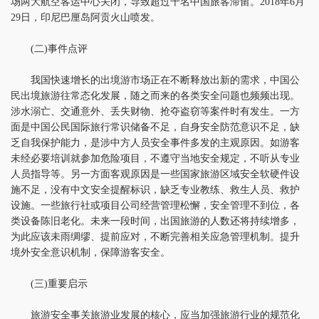
场两大航空客运中心关闭，导致超过千名中国旅客滞留。2018年6月
29日，印尼巴厘岛阿贡火山喷发。
(二)事件点评
我国快速增长的出境游市场正在不断释放出新的需求，中国公
民出境旅游往常态化发展，随之而来的各类安全问题也频频出现。
涉水溺亡、交通意外、丢失财物、抢夺盗窃等案件时有发生。一方
面是中国公民国际旅行常识储备不足，自身安全防范意识不足，缺
乏自我保护能力，是涉中方人员安全事件多发的主观原因。如游客
未经必要培训就参加危险项目，不遵守当地安全规定，不听从专业
人员指导等。另一方面客观原因是一些国家旅游区域安全软硬件设
施不足，没有中文安全提醒标识，缺乏专业教练、救生人员、救护
设施。一些旅行社或项目公司经营管理松懈，安全管理不到位，各
类设备陈旧老化。未来一段时间，出国旅游的人数还将持续增多，
为此应该未雨绸缪、提前应对，不断完善相关应急管理机制。提升
境外安全意识机制，保障游客安全。
(三)重要启示
旅游安全事关旅游业发展的核心，应当加强旅游行业的规范化