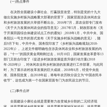
(一)热点事件
在决胜全面建设小康社会、打赢脱贫攻坚，特别是党的十九大
做出实施乡村振兴战略重大部署的背景下，国家层面涉及休闲农业
和乡村旅游发展的大举措不断出台。2016年7月，原农业部专门发布
《关于大力发展休闲农业的指导意见》;2017年5月，财政部发布《关
于开展田园综合体建设试点工作的通知》;2018年1月，中共中央、国
务院以一号文件的形式发布《关于实施乡村振兴战略的意见》，随
后9月下旬，中共中央、国务院印发了《乡村振兴战略规划(2018-
2022年)》。上述文件都明确包含涉及休闲农业和乡村旅游发展的内
容，“十一”的国庆黄金周刚刚过去，10月10日，国家发展改革委等13
部门又联合印发了《促进乡村旅游发展提质升级行动方案(2018
年-2020年)》，对休闲农业和乡村旅游的发展进行工作部署。与此同
时，为了展示农村改革发展的巨大成就，2018年6月，经党中央批
准、国务院批复，自2018年起，将每年农历秋分设立为“中国农民丰
收节”，这也成为第一个在国家层面专门为农民设立的节日。
(二)事件点评
全面建设小康社会就是需要努力改变城乡分割的二元经济现
状，就是需要城乡统筹发展，就是需要贫困地区的追赶，就是需要