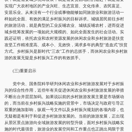
实现广大农村地区的产业兴旺、生态宜居、文化传承、农民富足、
安居乐业。从来没有一个行业或事物能够如同旅游业和旅游活动一
样如此全面、有效的满足乡村振兴的目标诉求。城镇居民前往乡村
的旅游活动，就是典型的工业反哺农业、城镇反哺农村，进而促进
城乡统筹发展的一项如此大规模的、如此全面发生的社会活动。实
践还证明，依托农业和农村资源发展的休闲农业和乡村旅游是扶贫
攻坚工作精准度高、成本小、见效快，渴求多年的典型“造血式”扶贫
方式。乡村振兴是新时代“三农”工作的总抓手，而休闲农业和乡村旅
游的发展无疑是乡村振兴工作的有效抓手。
(三)重要启示
党中央、国务院科学研判休闲农业和乡村旅游发展对于乡村振
兴的综合性作用，近些年有关促进休闲农业和乡村旅游发展的举措
不断出台并层层加码。如果说以前的乡村旅游发展主要是市场驱动
的，而当前在乡村振兴战略实施的背景中，市场决定与政府引导正
双重的施加影响，纵观一号文件以及乡村振兴规划的各项内容，也
无疑都是有利于和促进乡村旅游发展的。当前的旅游发展，正出现
从景区景点旅游向全域旅游发展的转型升级，面对乡村振兴战略实
施的时代最强音，旅游业的发展空间和工作重点也正跳出局限于景