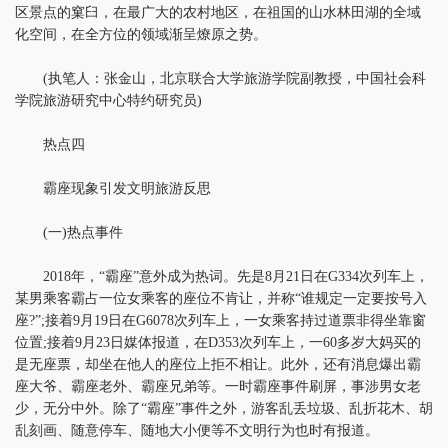
区景点的窠臼，在最广大的农村地区，在祖国的山水林田湖的全域
化空间，在全方位的领域渐呈燎原之势。
(执笔人：张金山，北京联合大学旅游学院副教授，中国社会科
学院旅游研究中心特约研究员)
热点四
霸座现象引发文明旅游反思
(一)热点事件
2018年，“霸座”意外成为热词。先是8月21日在G334次列车上，
某男乘客霸占一位女乘客的座位不肯让，并称“谁规定一定要按号入
座?”;接着9月19日在G6078次列车上，一女乘客持过道票非得坐靠窗
位置;接着9月23日媒体报道，在D353次列车上，一60多岁大妈买的
是无座票，却坐在他人的座位上拒不相让。此外，还有消息爆出霸
座大爷、霸座老外、霸座兄弟等。一时霸座事件刷屏，事涉男女老
少，无分中外。除了“霸座”事件之外，游客乱丢垃圾、乱折花木、胡
乱刻画、随意停车、随地大小便等不文明行为也时有报道。